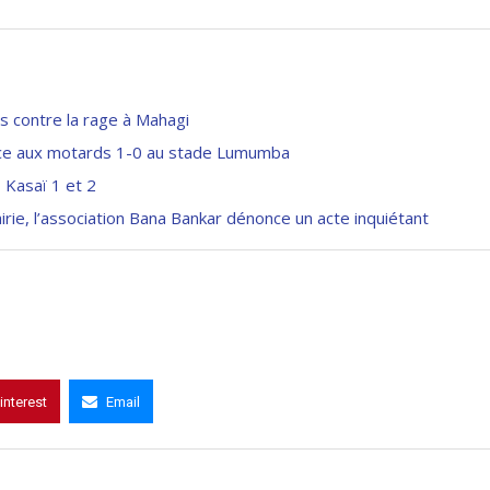
s contre la rage à Mahagi
 face aux motards 1-0 au stade Lumumba
 Kasaï 1 et 2
irie, l’association Bana Bankar dénonce un acte inquiétant
interest
Email