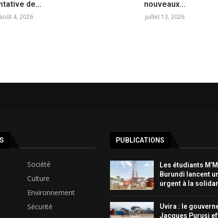
ntative de...
nouveaux...
août 4, 2026
juillet 13, 2026
S
PUBLICATIONS
Société
Les étudiants M’
Burundi lancent u
Culture
urgent à la solidar
Environnement
Sécurité
Uvira : le gouvern
Jacques Purusi ef