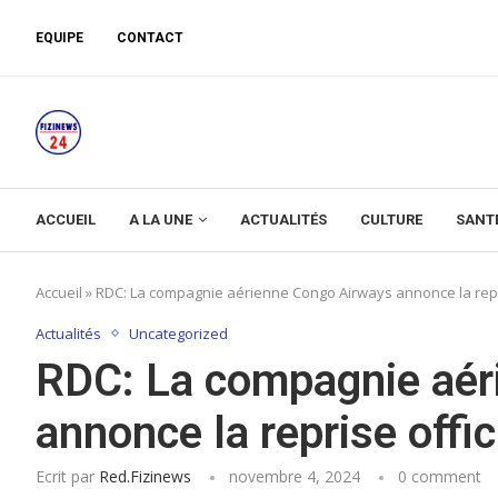
EQUIPE
CONTACT
ACCUEIL
A LA UNE
ACTUALITÉS
CULTURE
SANT
Accueil
»
RDC: La compagnie aérienne Congo Airways annonce la repri
Actualités
Uncategorized
RDC: La compagnie aér
annonce la reprise offi
Ecrit par
Red.fizinews
novembre 4, 2024
0 comment