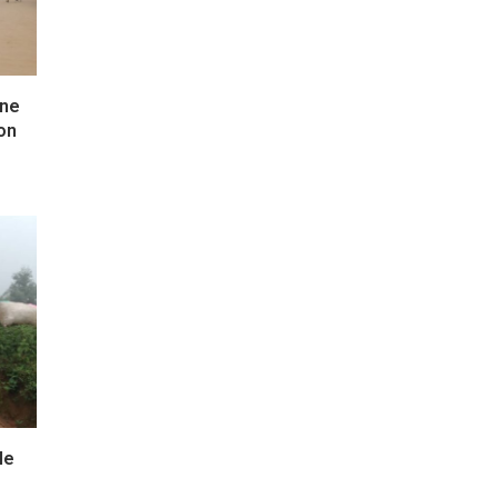
une
ion
le