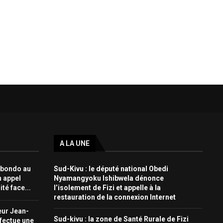
A LA UNE
Mbondo au
Sud-Kivu : le député national Obedi
n appel
Nyamangyoku Ishibwela dénonce
ité face...
l’isolement de Fizi et appelle à la
restauration de la connexion Internet
eur Jean-
Sud-kivu : la zone de Santé Rurale de Fizi
fectue une