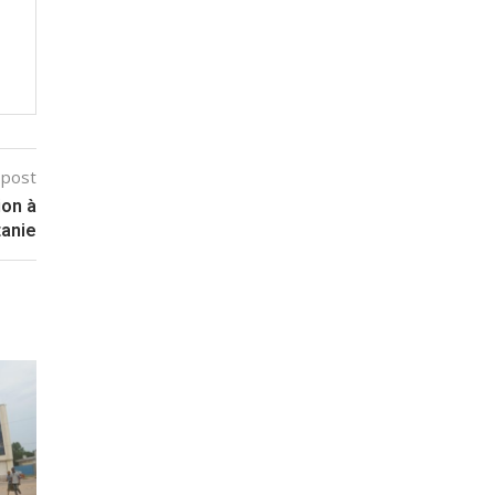
 post
ion à
tanie