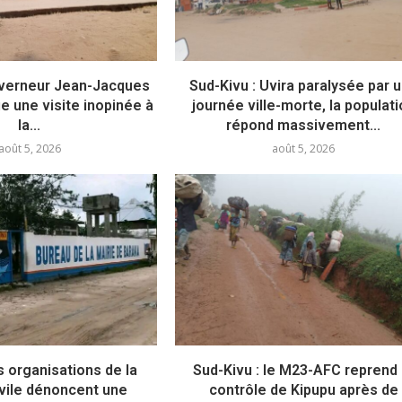
ouverneur Jean-Jacques
Sud-Kivu : Uvira paralysée par 
e une visite inopinée à
journée ville-morte, la populat
la...
répond massivement...
août 5, 2026
août 5, 2026
s organisations de la
Sud-Kivu : le M23-AFC reprend 
ivile dénoncent une
contrôle de Kipupu après de