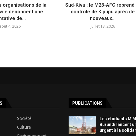
s organisations de la
Sud-Kivu : le M23-AFC reprend 
ivile dénoncent une
contrôle de Kipupu après de
ntative de...
nouveaux...
août 4, 2026
juillet 13, 2026
S
PUBLICATIONS
Société
Les étudiants M’
Burundi lancent u
Culture
urgent à la solidar
Environnement