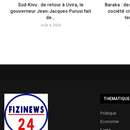
Sud-Kivu : de retour à Uvira, le
Baraka : de
gouverneur Jean-Jacques Purusi fait
société c
de...
te
août 4, 2026
THEMATIQUE
Politique
Economie
Santé