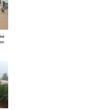
une
ion