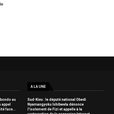
le
A LA UNE
Mbondo au
Sud-Kivu : le député national Obedi
n appel
Nyamangyoku Ishibwela dénonce
ité face...
l’isolement de Fizi et appelle à la
restauration de la connexion Internet