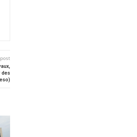
 post
vaux,
r des
teso)