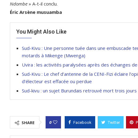
Ndombe
» A-t-il conclu.
Éric Arsène musuamba
You Might Also Like
Sud-Kivu : Une personne tuée dans une embuscade t
motards à Mikenge (Mwenga)
Uvira : les activités paralysées après des échanges d
Sud-Kivu : Le chef d’antenne de la CENI-Fizi éclaire l’op
d’électeur est effacée ou perdue
Sud-kivu : un sujet Burundais retrouvé mort trois jours 
0
SHARE
Facebook
Twitter
P