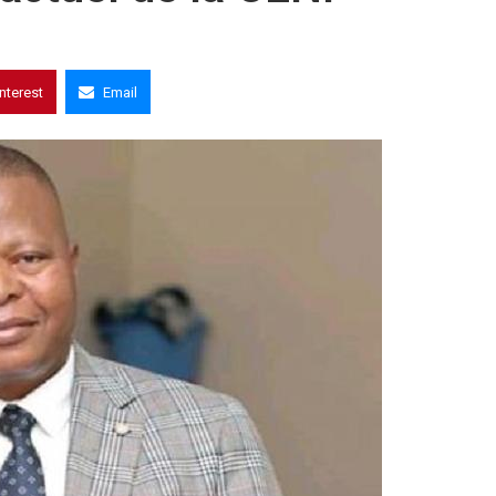
interest
Email