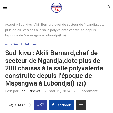
Accueil
»
Sud-kivu : Akili Bernard,chef de secteur de Ngandja,dote
plus de 200 chaises à la salle polyvalente construite depuis
l’époque de Mapangwa à Lubondja(Fizi)
Actualités
Politique
Sud-kivu : Akili Bernard,chef de
secteur de Ngandja,dote plus de
200 chaises à la salle polyvalente
construite depuis l’époque de
Mapangwa à Lubondja(Fizi)
Ecrit par
Red.fizinews
mai 31, 2024
0 comment
0
SHARE
Facebook