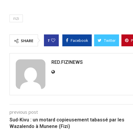
FIZI
1
SHARE
Facebook
Twitter
P
RED.FIZINEWS
previous post
Sud-Kivu : un motard copieusement tabassé par les
Wazalendo à Munene (Fizi)