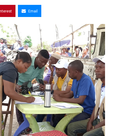
interest
Email