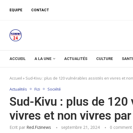
EQUIPE
CONTACT
ACCUEIL
A LA UNE
ACTUALITÉS
CULTURE
SANT
Accueil
»
Sud-Kivu : plus de 120 vulnérables assistés en vivres et no
Actualités
Fizi
Société
Sud-Kivu : plus de 120 
vivres et non vivres pa
Ecrit par
Red.fizinews
septembre 21, 2024
0 comment