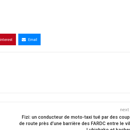
interest
Email
next
Fizi: un conducteur de moto-taxi tué par des cou
de route près d’une barrière des FARDC entre le vi
Lubichako et kach