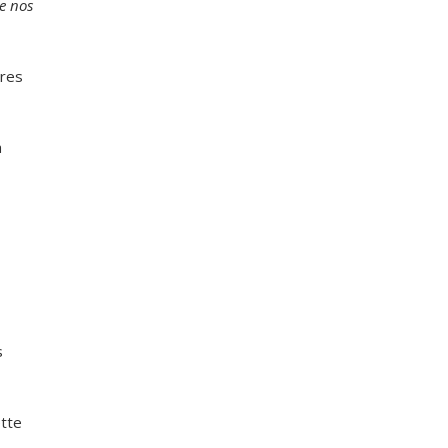
e nos
ires
a
s
ette