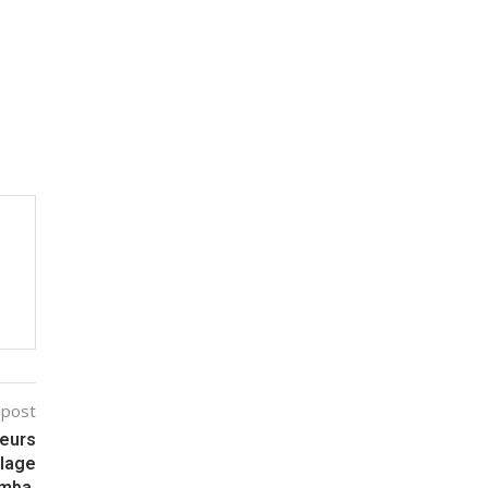
 post
peurs
llage
emba