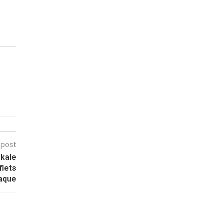
 post
ikale
flets
taque