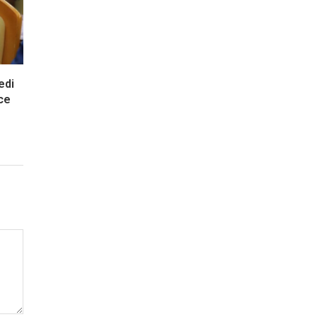
edi
ce