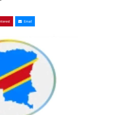
interest
Email