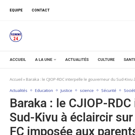
EQUIPE
CONTACT
ACCUEIL
A LA UNE
ACTUALITÉS
CULTURE
SANT
Accueil
»
Baraka : le CJIOP-RDC interpelle le gouverneur du Sud-Kivu à
Actualités
Education
Justice
science
Sécurité
Socié
Baraka : le CJIOP-RDC i
Sud-Kivu à éclaircir sur
FC imposée aux parent