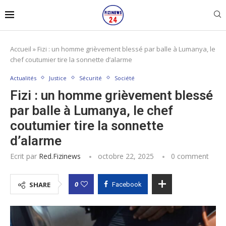
Accueil
»
Fizi : un homme grièvement blessé par balle à Lumanya, le
chef coutumier tire la sonnette d’alarme
Actualités
Justice
Sécurité
Société
Fizi : un homme grièvement blessé
par balle à Lumanya, le chef
coutumier tire la sonnette
d’alarme
Ecrit par
Red.fizinews
octobre 22, 2025
0 comment
0
SHARE
Facebook