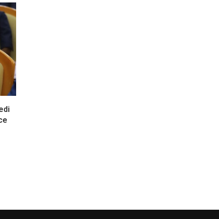
edi
ce