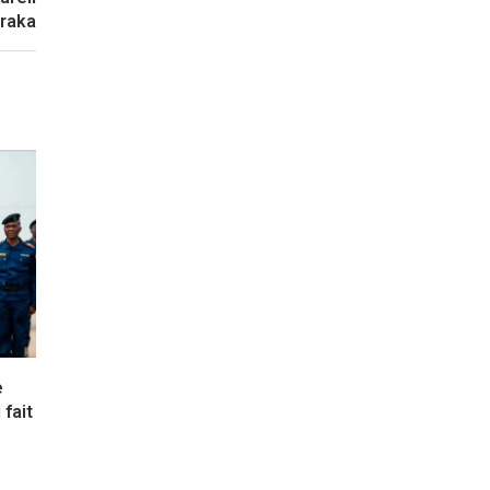
araka
e
fait