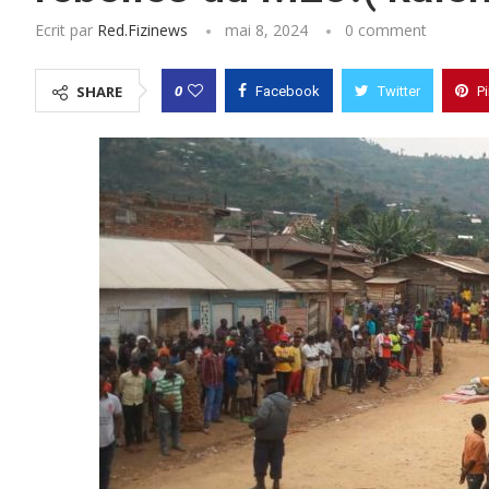
Ecrit par
Red.fizinews
mai 8, 2024
0 comment
0
SHARE
Facebook
Twitter
P