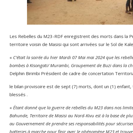
Les Rebelles du M23-RDF enregistrent des morts dans la Pr
territoire voisin de Masisi qui sont arrivées sur le Sol de Kal
«
C’était la soirée du hier Mardi 07 Mai mai 2024 que les rebe
bombes à Kisongati/ Murambi, Groupement de Buzi dans la chau
Delphin Birimbi Président de cadre de concertation Territorial
le bilan provisoire est de sept (7) morts, dont un (1) enfan
blessés .
«
Étant donné que la guerre de rebelles du M23 dans nos limi
Bahunde, Territoire de Masisi au Nord-Kivu est à la base de pl
au Gouvernement de prendre ses responsabilités pour sécuriser
batteries à marche pour finir avec le phénomène M23 et trouv