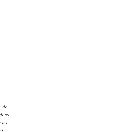
e de
ndons
 les
nt