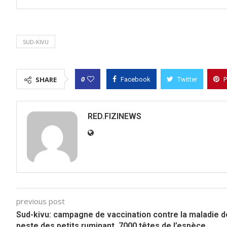
SUD-KIVU
0
SHARE
Facebook
Twitter
P
RED.FIZINEWS
previous post
Sud-kivu: campagne de vaccination contre la maladie d
peste des petits ruminant, 7000 têtes de l’espèce