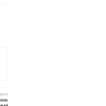
 post
phile
areil