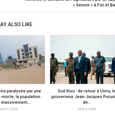
« Semoir » à Fizi et B
AY ALSO LIKE
vira paralysée par une
Sud-Kivu : de retour à Uvira, l
e-morte, la population
gouverneur Jean-Jacques Purusi 
 massivement...
de...
août 5, 2026
août 4, 2026