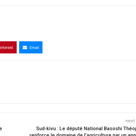
interest
Email
next
e
Sud-kivu : Le député National Basoshi Théo
renforce le domaine de l’agriculture par un app