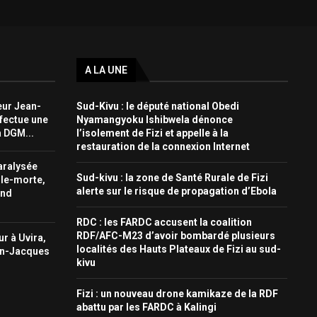
A LA UNE
eur Jean-
Sud-Kivu : le député national Obedi
fectue une
Nyamangyoku Ishibwela dénonce
a DGM...
l’isolement de Fizi et appelle à la
restauration de la connexion Internet
aralysée
Sud-kivu : la zone de Santé Rurale de Fizi
lle-morte,
alerte sur le risque de propagation d’Ebola
ond
RDC : les FARDC accusent la coalition
RDF/AFC-M23 d’avoir bombardé plusieurs
ur à Uvira,
localités des Hauts Plateaux de Fizi au sud-
an-Jacques
kivu
Fizi : un nouveau drone kamikaze de la RDF
abattu par les FARDC à Kalingi