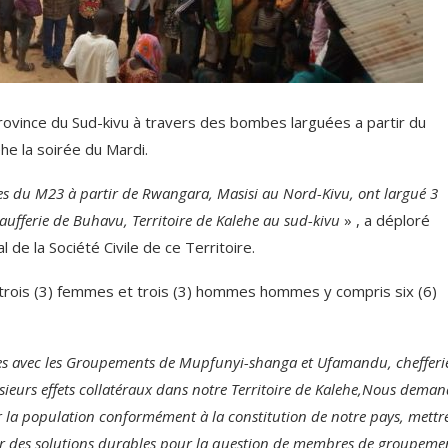
ovince du Sud-kivu à travers des bombes larguées a partir du
ehe la soirée du Mardi.
lles du M23 à partir de Rwangara, Masisi au Nord-Kivu, ont largué 3
fferie de Buhavu, Territoire de Kalehe au sud-kivu
» , a déploré
 de la Société Civile de ce Territoire.
t, trois (3) femmes et trois (3) hommes hommes y compris six (6)
tes avec les Groupements de Mupfunyi-shanga et Ufamandu, chefferi
usieurs effets collatéraux dans notre Territoire de Kalehe,Nous dema
 la population conformément à la constitution de notre pays, mettre
er des solutions durables pour la question de membres de groupeme