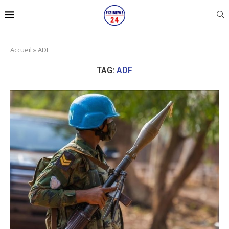
Accueil
»
ADF
TAG:
ADF