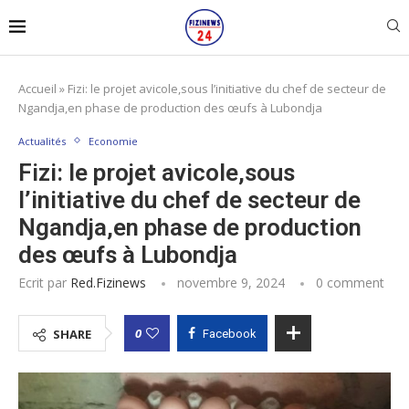
Accueil
»
Fizi: le projet avicole,sous l’initiative du chef de secteur de
Ngandja,en phase de production des œufs à Lubondja
Actualités
Economie
Fizi: le projet avicole,sous
l’initiative du chef de secteur de
Ngandja,en phase de production
des œufs à Lubondja
Ecrit par
Red.fizinews
novembre 9, 2024
0 comment
0
SHARE
Facebook