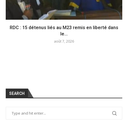
RDC : 15 détenus liés au M23 remis en liberté dans
le...
août 7, 2026
SEARCH