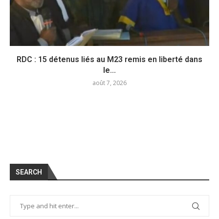
RDC : 15 détenus liés au M23 remis en liberté dans
le...
août 7, 2026
SEARCH