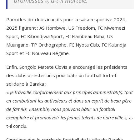
promesses »
, a-t-il martelé.
Parmi les dix clubs inactifs pour la saison sportive 2024-
2025 figurent : AS Itombwe, US Freedom, FC Mwemezi
Sport, FC Kibondjwa Sport, FC Flambeau Raha, US
Muungano, TP Orthographe, FC Nyota Club, FC Kalundja
Sport et FC Nouveau Régime.
Enfin, Songolo Matete Clovis a encouragé les présidents
des clubs à rester unis pour bâtir un football fort et
solidaire à Baraka :
«
Je travaille conformément aux principes administratifs, tout
en combattant les antivaleurs et dans un esprit de beau père
de famille. Ensemble, nous pouvons bâtir un football
exemplaire et promouvoir les jeunes talents de
notre ville »,
a-
t-il conclu.
Signalons que le cercle de football de la ville de Baraka