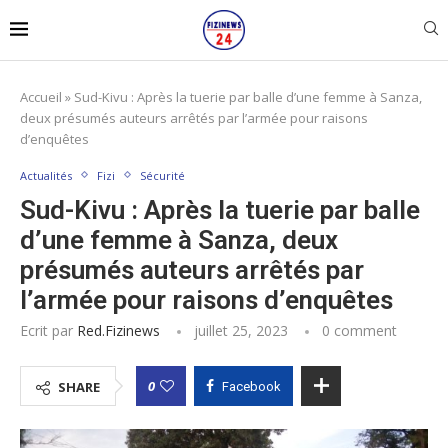
Accueil
»
Sud-Kivu : Après la tuerie par balle d’une femme à Sanza,
deux présumés auteurs arrêtés par l’armée pour raisons
d’enquêtes
Actualités
Fizi
Sécurité
Sud-Kivu : Après la tuerie par balle
d’une femme à Sanza, deux
présumés auteurs arrêtés par
l’armée pour raisons d’enquêtes
Ecrit par
Red.fizinews
juillet 25, 2023
0 comment
0
SHARE
Facebook