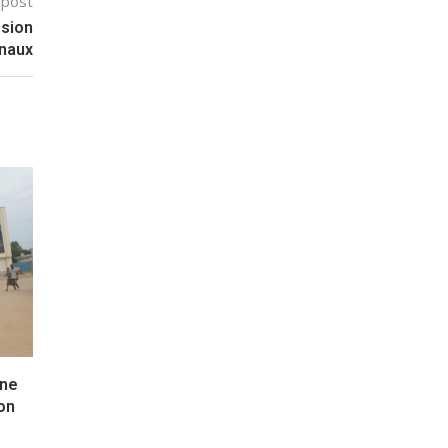
 post
ssion
onaux
une
ion