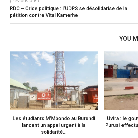
previous post
RDC – Crise politique : l’UDPS se désolidarise de la
pétition contre Vital Kamerhe
YOU M
Les étudiants M’Mbondo au Burundi
Uvira : le g
lancent un appel urgent à la
Purusi effectu
solidarité...