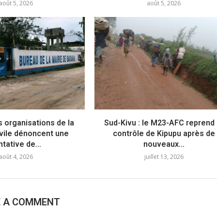
août 5, 2026
août 5, 2026
s organisations de la
Sud-Kivu : le M23-AFC reprend 
ivile dénoncent une
contrôle de Kipupu après de
ntative de...
nouveaux...
août 4, 2026
juillet 13, 2026
E A COMMENT