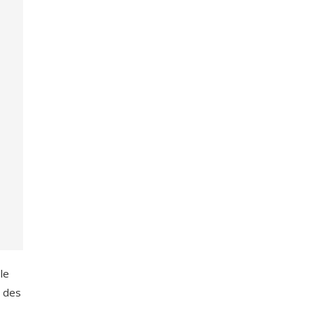
le
s des