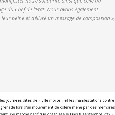
 manifester notre solidarité ainsi que celle du
age du
Chef de l’État. Nous avons également
gé leur peine et délivré un message de compassion
»,
les journées dites de « ville morte » et les manifestations contre 
 d’une grenade lors d’un mouvement de colère mené par des membre
ndant une marche pacifique organisée le lundi 8 septembre 2025.